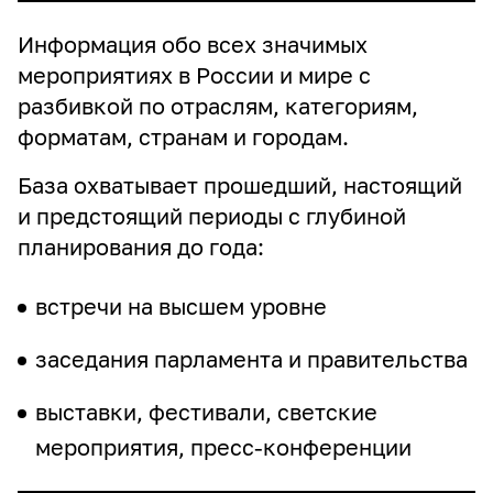
Информация обо всех значимых
мероприятиях в России и мире с
Телефон
разбивкой по отраслям, категориям,
форматам, странам и городам.
База охватывает прошедший, настоящий
Откуда Вы узнали о нас?
(обязательно)
и предстоящий периоды с глубиной
планирования до года:
Комментарий или промокод
встречи на высшем уровне
заседания парламента и правительства
выставки, фестивали, светские
мероприятия, пресс-конференции
0/500