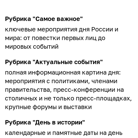
Даю согласие на обработку моих
персональных данных в соответствии
Рубрика "Самое важное"
с
Политикой конфиденциальности
ключевые мероприятия дня России и
Федеральному Государственному
мира: от повестки первых лиц до
Унитарному Предприятию
мировых событий
«Международное информационное
агентство «Россия сегодня»,
Рубрика "Актуальные события"
расположенному по адресу: Россия,
полная информационная картина дня:
119021, г. Москва, Зубовский бульвар,
мероприятия с политиками, членами
д. 4.
правительства, пресс-конференции на
Даю согласие на получение
столичных и не только пресс-площадках,
информационных сообщений и
крупные форумы и выставки
рекламы на адрес электронной почты
и обработку моих персональных
Рубрика "День в истории"
данных в указанных целях
календарные и памятные даты на день