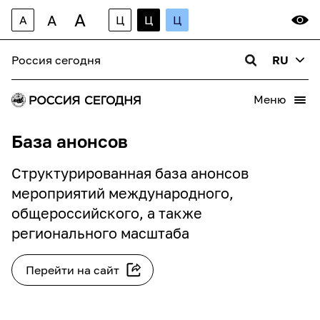
A
A
A
Ц
Ц
Ц
Закрыть
Россия сегодня
RU
Меню
Имя
(обязательно)
База анонсов
Структурированная база анонсов
Фамилия
(обязательно)
мероприятий международного,
общероссийского, а также
регионального масштаба
Название организации
(обязательно)
Перейти на сайт
Email организации
(обязательно)