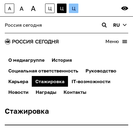
A
A
A
Ц
Ц
Ц
Россия сегодня
RU
Меню
О медиагруппе
История
Социальная ответственность
Руководство
Карьера
Стажировка
IT-возможности
Новости
Награды
Контакты
Стажировка