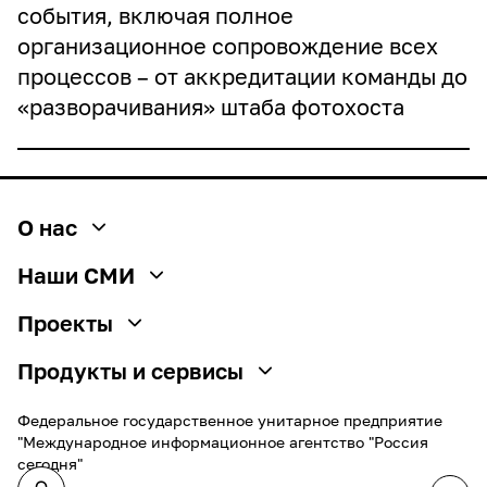
события, включая полное
Отправить
организационное сопровождение всех
процессов – от аккредитации команды до
«разворачивания» штаба фотохоста
О нас
О медиагруппе
Наши СМИ
История
РИА Новости
Проекты
Социальная ответственность
Sputnik
SputnikPro
Руководство
Продукты и сервисы
ПРАЙМ
Конкурс имени Стенина
Карьера
Новостные ленты
ИноСМИ
Федеральное государственное унитарное предприятие
Фестиваль Koktebel Jazz Party
Стажировка
"Международное информационное агентство "Россия
Медиабанк
Украина.ру
Пожалуйста, дышите!
IT-возможности
сегодня"
Реклама и спецпроекты
Baltnews