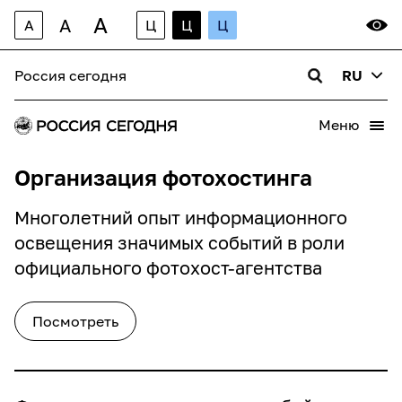
A
A
A
Ц
Ц
Ц
Закрыть
Россия сегодня
RU
Меню
Имя
(обязательно)
Организация фотохостинга
Многолетний опыт информационного
Фамилия
(обязательно)
освещения значимых событий в роли
официального фотохост-агентства
Название организации
(обязательно)
Посмотреть
Email организации
(обязательно)