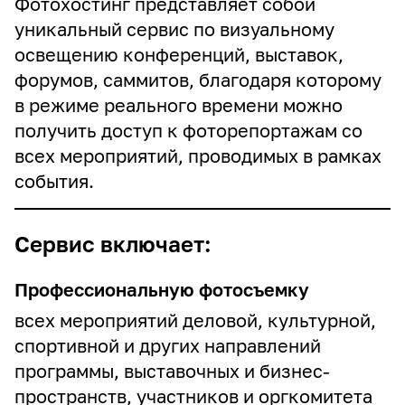
Фотохостинг представляет собой
уникальный сервис по визуальному
освещению конференций, выставок,
Телефон
форумов, саммитов, благодаря которому
в режиме реального времени можно
получить доступ к фоторепортажам со
всех мероприятий, проводимых в рамках
Откуда Вы узнали о нас?
(обязательно)
события.
Сервис включает:
Комментарий или промокод
Профессиональную фотосъемку
всех мероприятий деловой, культурной,
спортивной и других направлений
программы, выставочных и бизнес-
0/500
пространств, участников и оргкомитета