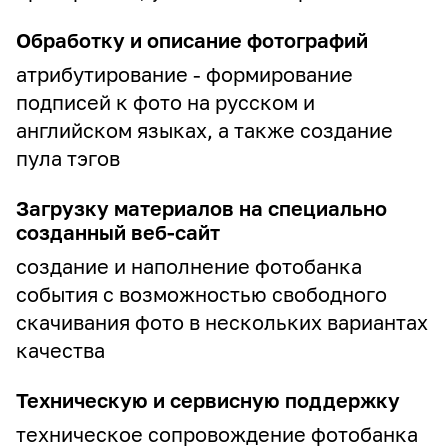
Даю согласие на обработку моих
Обработку и описание фотографий
персональных данных в соответствии
с
Политикой конфиденциальности
атрибутирование - формирование
Федеральному Государственному
подписей к фото на русском и
Унитарному Предприятию
английском языках, а также создание
«Международное информационное
пула тэгов
агентство «Россия сегодня»,
Загрузку материалов на специально
расположенному по адресу: Россия,
созданный веб-сайт
119021, г. Москва, Зубовский бульвар,
д. 4.
создание и наполнение фотобанка
события с возможностью свободного
Даю согласие на получение
скачивания фото в нескольких вариантах
информационных сообщений и
качества
рекламы на адрес электронной почты
и обработку моих персональных
Техническую и сервисную поддержку
данных в указанных целях
техническое сопровождение фотобанка