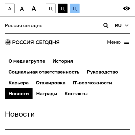
A
A
A
Ц
Ц
Ц
Россия сегодня
RU
Меню
О медиагруппе
История
Социальная ответственность
Руководство
Карьера
Стажировка
IT-возможности
Новости
Награды
Контакты
Новости