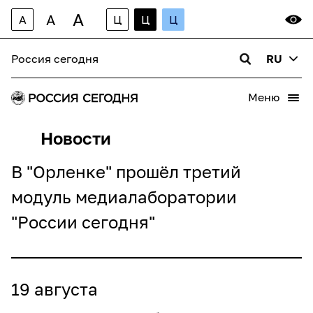
A
A
A
Ц
Ц
Ц
Россия сегодня
RU
Меню
Новости
В "Орленке" прошёл третий
модуль медиалаборатории
"России сегодня"
19 августа