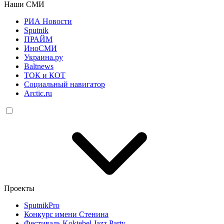
Наши СМИ
РИА Новости
Sputnik
ПРАЙМ
ИноСМИ
Украина.ру
Baltnews
ТОК и КОТ
Социальный навигатор
Arctic.ru
Проекты
SputnikPro
Конкурс имени Стенина
Фестиваль Koktebel Jazz Party